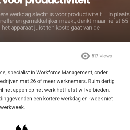
ere werkdag slecht is voor productiviteit – In plaats
eller en gemakkelijker maakt, denkt maar liefst 65
het apparaat juist ten koste gaat van de
517
Views
time, specialist in Workforce Management, onder
bedrijven met 26 of meer werknemers. Ruim dertig
 het appen op het werk het liefst wil verbieden.
eidinggevenden een kortere werkdag en -week niet
e werkweek.