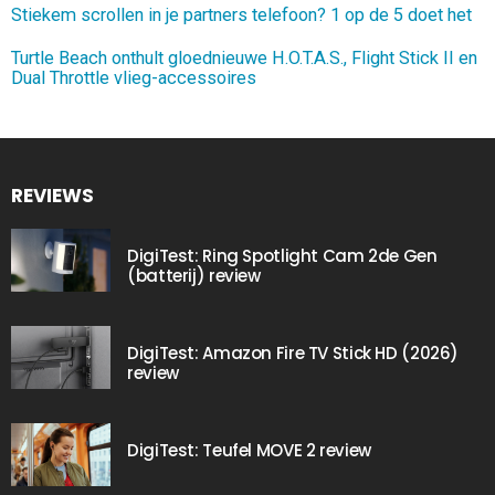
Stiekem scrollen in je partners telefoon? 1 op de 5 doet het
Turtle Beach onthult gloednieuwe H.O.T.A.S., Flight Stick II en
Dual Throttle vlieg-accessoires
REVIEWS
DigiTest: Ring Spotlight Cam 2de Gen
(batterij) review
DigiTest: Amazon Fire TV Stick HD (2026)
review
DigiTest: Teufel MOVE 2 review