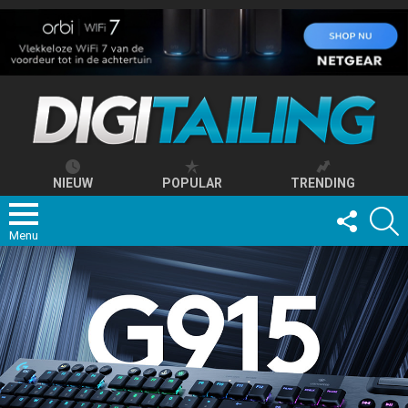
NIEUW
POPULAR
TRENDING
FOLLOW
S
US
Menu