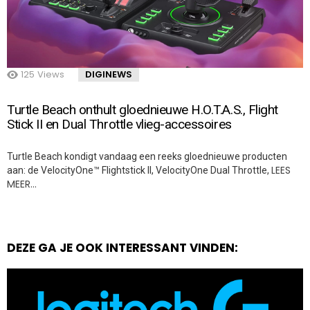
125
Views
DIGINEWS
Turtle Beach onthult gloednieuwe H.O.T.A.S., Flight
Stick II en Dual Throttle vlieg-accessoires
Turtle Beach kondigt vandaag een reeks gloednieuwe producten
LEES
aan: de VelocityOne™ Flightstick II, VelocityOne Dual Throttle,
MEER…
DEZE GA JE OOK INTERESSANT VINDEN: