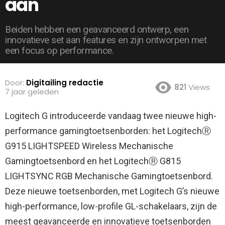
aan
Beiden hebben een geavanceerd ontwerp, een
innovatieve set aan features en zijn ontworpen met
een focus op performance.
Door:
Digitailing redactie
821
Views
7 jaar geleden
Logitech G introduceerde vandaag twee nieuwe high-
performance gamingtoetsenborden: het LogitechⓇ
G915 LIGHTSPEED Wireless Mechanische
Gamingtoetsenbord en het LogitechⓇ G815
LIGHTSYNC RGB Mechanische Gamingtoetsenbord.
Deze nieuwe toetsenborden, met Logitech G’s nieuwe
high-performance, low-profile GL-schakelaars, zijn de
meest geavanceerde en innovatieve toetsenborden