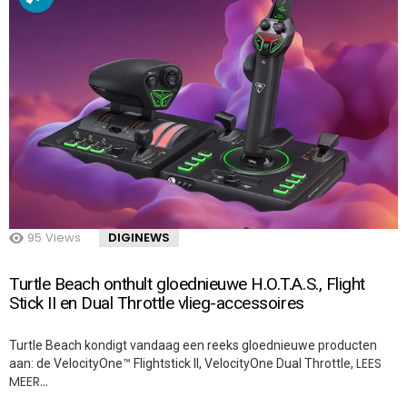
95
Views
DIGINEWS
Turtle Beach onthult gloednieuwe H.O.T.A.S., Flight
Stick II en Dual Throttle vlieg-accessoires
Turtle Beach kondigt vandaag een reeks gloednieuwe producten
LEES
aan: de VelocityOne™ Flightstick II, VelocityOne Dual Throttle,
MEER…