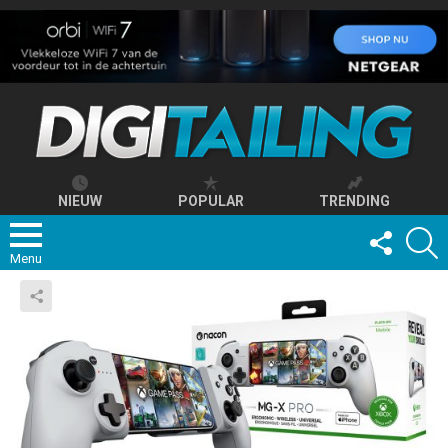
NIEUW
POPULAR
TRENDING
FOLLOW
S
US
Menu