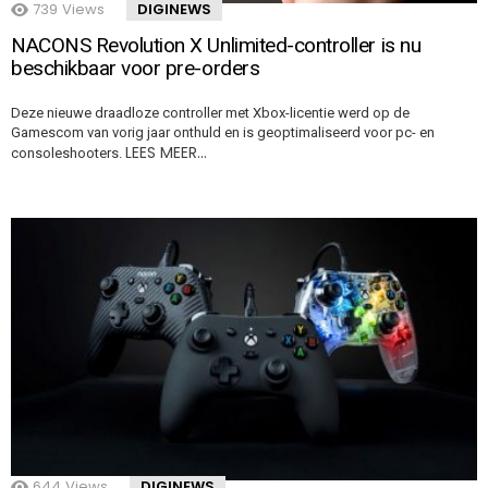
739
Views
DIGINEWS
NACONS Revolution X Unlimited-controller is nu
beschikbaar voor pre-orders
Deze nieuwe draadloze controller met Xbox-licentie werd op de
Gamescom van vorig jaar onthuld en is geoptimaliseerd voor pc- en
LEES MEER…
consoleshooters.
644
Views
DIGINEWS