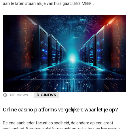
LEES MEER…
aan te laten staan als je van huis gaat;
330
Views
DIGINEWS
Online casino platforms vergelijken: waar let je op?
De ene aanbieder focust op snelheid, de andere op een groot
spelaanbod. Sommige platforms richten zich sterk op live casino,