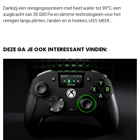
Dankzij een reinigingssysteem met heet water tot 90°C, een
zuigkracht van 30.000 Pa en slimme technologieën voor het
LEES MEER…
reinigen langs plinten, randen en in hoeken,
DEZE GA JE OOK INTERESSANT VINDEN: