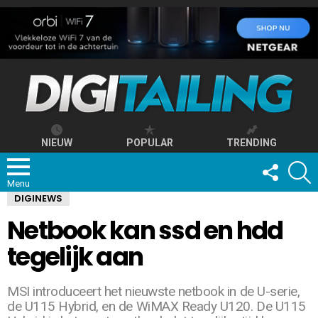
NIEUW
POPULAR
TRENDING
FOLLOW
S
US
Menu
DIGINEWS
Netbook kan ssd en hdd
tegelijk aan
MSI introduceert het nieuwste netbook in de U-serie,
de U115 Hybrid, en de WiMAX Ready U120. De U115