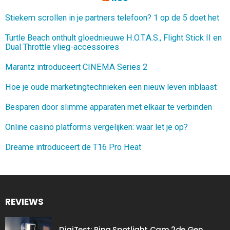
Stiekem scrollen in je partners telefoon? 1 op de 5 doet het
Turtle Beach onthult gloednieuwe H.O.T.A.S., Flight Stick II en
Dual Throttle vlieg-accessoires
Marantz introduceert CINEMA Series 2
Hoe je oude marketingtechnieken een nieuw leven inblaast
Besparen door slimme apparaten met elkaar te verbinden
Online casino platforms vergelijken: waar let je op?
Dreame introduceert de T16 Pro Heat
REVIEWS
DigiTest: Ring Spotlight Cam 2de Gen