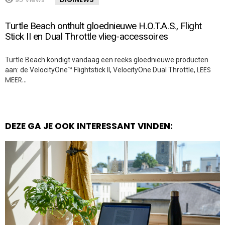
Turtle Beach onthult gloednieuwe H.O.T.A.S., Flight
Stick II en Dual Throttle vlieg-accessoires
Turtle Beach kondigt vandaag een reeks gloednieuwe producten
LEES
aan: de VelocityOne™ Flightstick II, VelocityOne Dual Throttle,
MEER…
DEZE GA JE OOK INTERESSANT VINDEN: