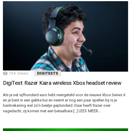
724
Views
DIGITESTS
DigiTest: Razer Kaira wireless Xbox headset review
Als je net vijfhonderd euro hebt neergeteld voor de nieuwe Xbox Series X
en je bent in een gekke bui en neemt er nog een paar spellen bij is je
bankrekening wel zo’n beetje geplunderd. Daar heeft Razer over
LEES MEER…
nagedacht; zij komen met een betaalbare […]