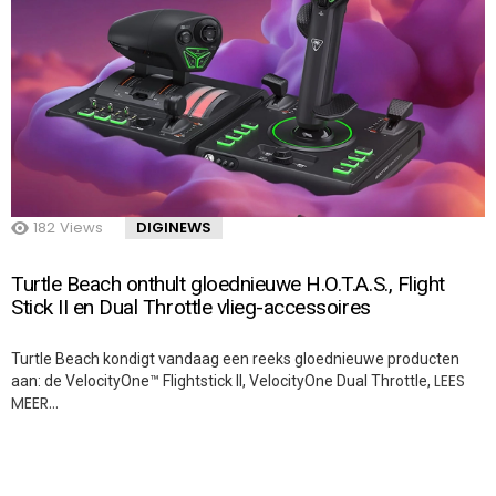
182
Views
DIGINEWS
Turtle Beach onthult gloednieuwe H.O.T.A.S., Flight
Stick II en Dual Throttle vlieg-accessoires
Turtle Beach kondigt vandaag een reeks gloednieuwe producten
LEES
aan: de VelocityOne™ Flightstick II, VelocityOne Dual Throttle,
MEER…