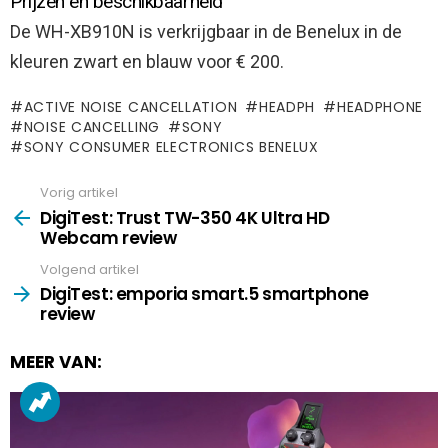
Prijzen en beschikbaarheid
De WH-XB910N is verkrijgbaar in de Benelux in de
kleuren zwart en blauw voor € 200.
ACTIVE NOISE CANCELLATION
HEADPH
HEADPHONE
NOISE CANCELLING
SONY
SONY CONSUMER ELECTRONICS BENELUX
Vorig artikel
See
more
DigiTest: Trust TW-350 4K Ultra HD
Webcam review
Volgend artikel
DigiTest: emporia smart.5 smartphone
review
MEER VAN: