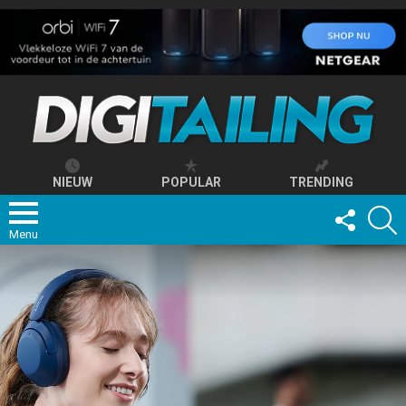
NIEUW
POPULAR
TRENDING
FOLLOW
S
US
Menu