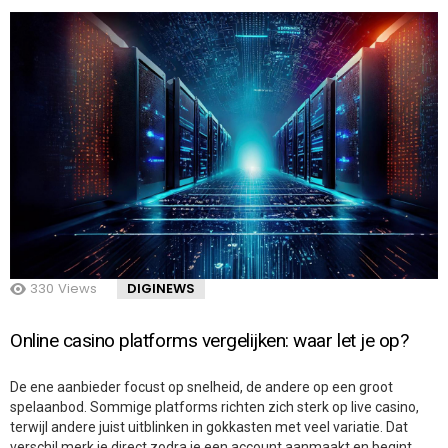
330
Views
DIGINEWS
Online casino platforms vergelijken: waar let je op?
De ene aanbieder focust op snelheid, de andere op een groot
spelaanbod. Sommige platforms richten zich sterk op live casino,
terwijl andere juist uitblinken in gokkasten met veel variatie. Dat
verschil merk je direct zodra je een account aanmaakt en begint