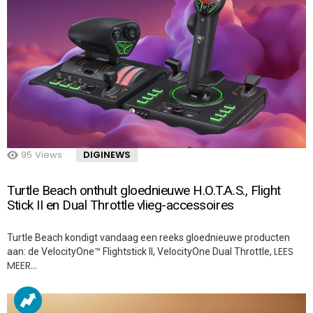
95
Views
DIGINEWS
Turtle Beach onthult gloednieuwe H.O.T.A.S., Flight
Stick II en Dual Throttle vlieg-accessoires
Turtle Beach kondigt vandaag een reeks gloednieuwe producten
LEES
aan: de VelocityOne™ Flightstick II, VelocityOne Dual Throttle,
MEER…