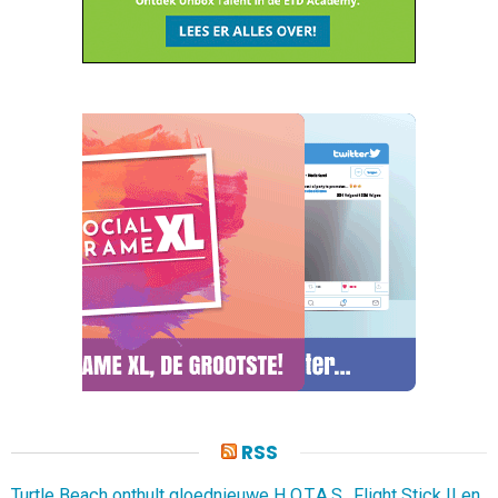
RSS
Turtle Beach onthult gloednieuwe H.O.T.A.S., Flight Stick II en