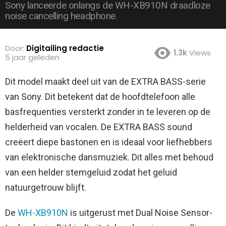
Sony lanceerde onlangs de WH-XB910N draadloze
noise cancelling headphone.
Door:
Digitailing redactie
1.3k
Views
5 jaar geleden
Dit model maakt deel uit van de EXTRA BASS-serie
van Sony. Dit betekent dat de hoofdtelefoon alle
basfrequenties versterkt zonder in te leveren op de
helderheid van vocalen. De EXTRA BASS sound
creëert diepe bastonen en is ideaal voor liefhebbers
van elektronische dansmuziek.
Dit alles met behoud
van een helder stemgeluid zodat het geluid
natuurgetrouw blijft.
De
WH-XB910N
is uitgerust met Dual Noise Sensor-