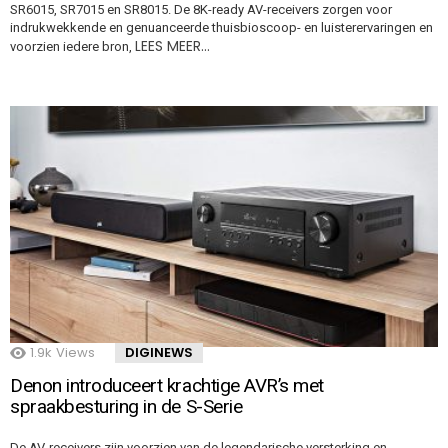
SR6015, SR7015 en SR8015. De 8K-ready AV-receivers zorgen voor
indrukwekkende en genuanceerde thuisbioscoop- en luisterervaringen en
LEES MEER…
voorzien iedere bron,
1.9k
Views
DIGINEWS
Denon introduceert krachtige AVR’s met
spraakbesturing in de S-Serie
De AV-receivers zijn voorzien van de legendarische versterking en