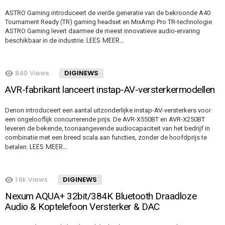
ASTRO Gaming introduceert de vierde generatie van de bekroonde A40
Tournament Ready (TR) gaming headset en MixAmp Pro TR-technologie.
ASTRO Gaming levert daarmee de meest innovatieve audio-ervaring
LEES MEER…
beschikbaar in de industrie.
840
Views
DIGINEWS
AVR-fabrikant lanceert instap-AV-versterkermodellen
Denon introduceert een aantal uitzonderlijke instap-AV-versterkers voor
een ongelooflijk concurrerende prijs. De AVR-X550BT en AVR-X250BT
leveren de bekende, toonaangevende audiocapaciteit van het bedrijf in
combinatie met een breed scala aan functies, zonder de hoofdprijs te
LEES MEER…
betalen.
1.6k
Views
DIGINEWS
Nexum AQUA+ 32bit/384K Bluetooth Draadloze
Audio & Koptelefoon Versterker & DAC