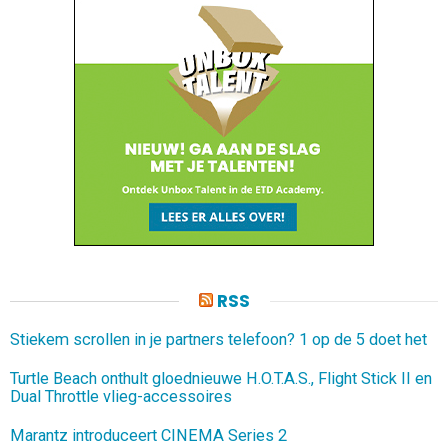
RSS
Stiekem scrollen in je partners telefoon? 1 op de 5 doet het
Turtle Beach onthult gloednieuwe H.O.T.A.S., Flight Stick II en
Dual Throttle vlieg-accessoires
Marantz introduceert CINEMA Series 2