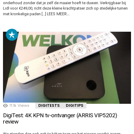
onderhoud zonder dat je zelf de maaier hoeft te duwen. Verkrijgbaar bij
Lidl voor €249,00, richt deze kleine krachtpatser zich op stedelijke tuinen
LEES MEER…
met kronkelige paden […]
71.1k
Views
DIGITESTS
DIGITIPS
DigiTest: 4K KPN tv-ontvanger (ARRIS VIP5202)
review
We stonden dan ook gek te kijken toen we het nieuws voorbij zagen