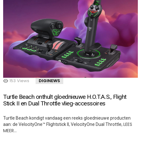
153
Views
DIGINEWS
Turtle Beach onthult gloednieuwe H.O.T.A.S., Flight
Stick II en Dual Throttle vlieg-accessoires
Turtle Beach kondigt vandaag een reeks gloednieuwe producten
LEES
aan: de VelocityOne™ Flightstick II, VelocityOne Dual Throttle,
MEER…