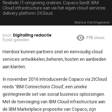
flexibele IT-omgeving creëren. Copaco biedt IBM
Cloud infrastructure aan via het eigen cloud services
delivery platform 2tCloud.
Bianca Van Engeland
Door:
Digitailing redactie
775
Views
9 jaar geleden
Hierdoor kunnen partners snel en eenvoudig cloud
services ontwikkelen, beheren, hosten en aanbieden
aan klanten.
In november 2016 introduceerde Copaco via 2tCloud
reeds ‘IBM Connections Cloud’, een unieke
geïntegreerde set van social business oplossingen.
Met de toevoeging van IBM Cloud infrastructure aan
de IBM Marketplace propositie van Copaco, zijn