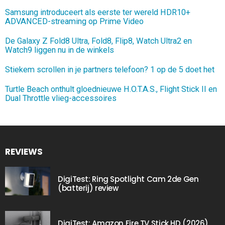
Samsung introduceert als eerste ter wereld HDR10+
ADVANCED-streaming op Prime Video
De Galaxy Z Fold8 Ultra, Fold8, Flip8, Watch Ultra2 en
Watch9 liggen nu in de winkels
Stiekem scrollen in je partners telefoon? 1 op de 5 doet het
Turtle Beach onthult gloednieuwe H.O.T.A.S., Flight Stick II en
Dual Throttle vlieg-accessoires
REVIEWS
DigiTest: Ring Spotlight Cam 2de Gen
(batterij) review
DigiTest: Amazon Fire TV Stick HD (2026)