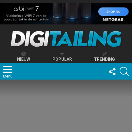
NIEUW
POPULAR
TRENDING
FOLLOW
S
US
Menu