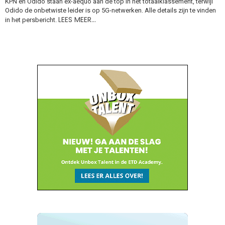
KPN en Odido staan ex-aequo aan de top in het totaalklassement, terwijl
Odido de onbetwiste leider is op 5G-netwerken. Alle details zijn te vinden
LEES MEER…
in het persbericht.