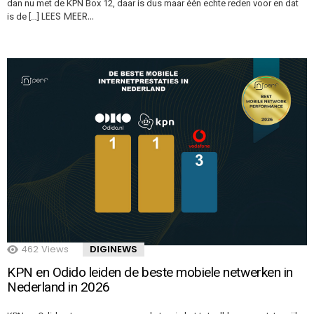
dan nu met de KPN Box 12, daar is dus maar één echte reden voor en dat
LEES MEER…
is de […]
462
Views
DIGINEWS
KPN en Odido leiden de beste mobiele netwerken in
Nederland in 2026