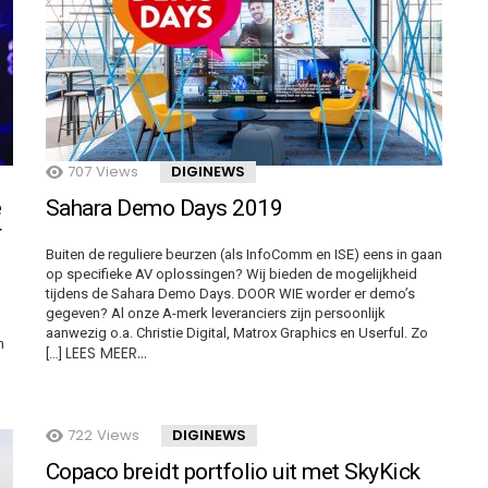
707
Views
DIGINEWS
e
Sahara Demo Days 2019
r
Buiten de reguliere beurzen (als InfoComm en ISE) eens in gaan
op specifieke AV oplossingen? Wij bieden de mogelijkheid
tijdens de Sahara Demo Days. DOOR WIE worder er demo’s
gegeven? Al onze A-merk leveranciers zijn persoonlijk
aanwezig o.a. Christie Digital, Matrox Graphics en Userful. Zo
n
LEES MEER…
[…]
722
Views
DIGINEWS
Copaco breidt portfolio uit met SkyKick