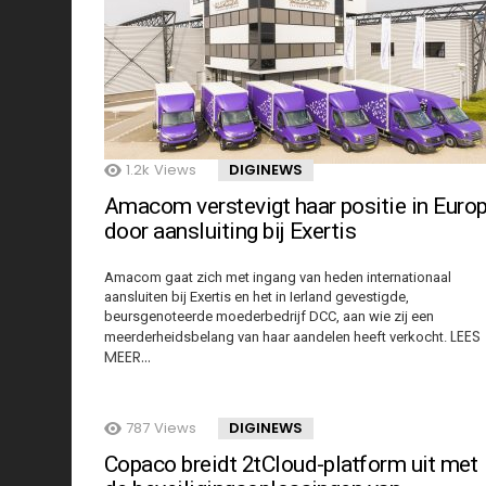
1.2k
Views
DIGINEWS
Amacom verstevigt haar positie in Euro
door aansluiting bij Exertis
Amacom gaat zich met ingang van heden internationaal
aansluiten bij Exertis en het in Ierland gevestigde,
beursgenoteerde moederbedrijf DCC, aan wie zij een
LEES
meerderheidsbelang van haar aandelen heeft verkocht.
MEER…
787
Views
DIGINEWS
Copaco breidt 2tCloud-platform uit met