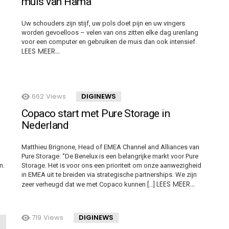
muis van Hama
Uw schouders zijn stijf, uw pols doet pijn en uw vingers
worden gevoelloos – velen van ons zitten elke dag urenlang
voor een computer en gebruiken de muis dan ook intensief.
o
LEES MEER…
662
Views
DIGINEWS
Copaco start met Pure Storage in
Nederland
Matthieu Brignone, Head of EMEA Channel and Alliances van
Pure Storage: ‘’De Benelux is een belangrijke markt voor Pure
n.
Storage. Het is voor ons een prioriteit om onze aanwezigheid
in EMEA uit te breiden via strategische partnerships. We zijn
LEES MEER…
zeer verheugd dat we met Copaco kunnen […]
719
Views
DIGINEWS