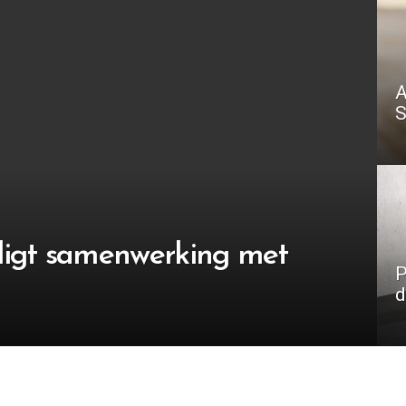
A
S
igt samenwerking met
P
d