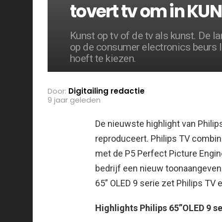
tovert tv om in KU
Kunst op tv of de tv als kunst. De 
op de consumer electronics beurs IF
hoeft te kiezen.
Door:
Digitailing redactie
9 jaar geleden
De nieuwste highlight van Philip
reproduceert. Philips TV combi
met de P5 Perfect Picture Engine
bedrijf een nieuw toonaangevend
65” OLED 9 serie zet Philips TV 
Highlights Philips 65”OLED 9 se