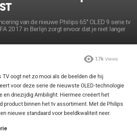
NST
lancering van de nieuwe Philips 65″ OLED 9 serie tv
A 2017 in Berlijn zorgt ervoor dat je niet langer
1.7k
Views
s TV oogt net zo mooi als de beelden die hij
neert voor deze serie de nieuwste OLED-technologie
 en driezijdig Ambilight.
Hiermee creëert het
 product binnen het tv assortiment. Met de Philips
een nieuwe standaard voor beeldkwaliteit neer.
rie