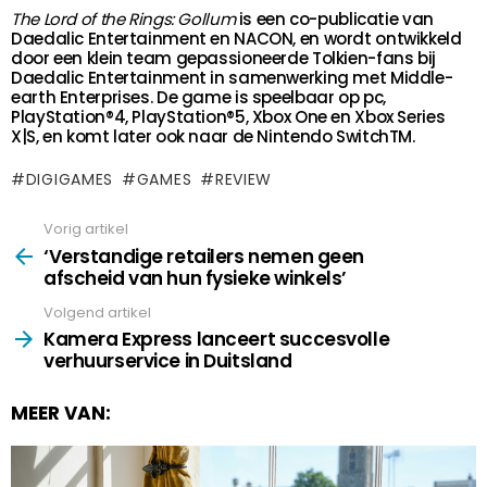
The Lord of the Rings: Gollum
is een co-publicatie van
Daedalic Entertainment en NACON, en wordt ontwikkeld
door een klein team gepassioneerde Tolkien-fans bij
Daedalic Entertainment in samenwerking met Middle-
earth Enterprises. De game is speelbaar op pc,
PlayStation®4, PlayStation®5, Xbox One en Xbox Series
X|S, en komt later ook naar de Nintendo SwitchTM.
DIGIGAMES
GAMES
REVIEW
Vorig artikel
See
more
‘Verstandige retailers nemen geen
afscheid van hun fysieke winkels’
Volgend artikel
Kamera Express lanceert succesvolle
verhuurservice in Duitsland
MEER VAN: