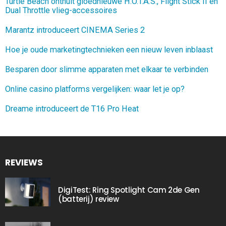
Turtle Beach onthult gloednieuwe H.O.T.A.S., Flight Stick II en
Dual Throttle vlieg-accessoires
Marantz introduceert CINEMA Series 2
Hoe je oude marketingtechnieken een nieuw leven inblaast
Besparen door slimme apparaten met elkaar te verbinden
Online casino platforms vergelijken: waar let je op?
Dreame introduceert de T16 Pro Heat
REVIEWS
DigiTest: Ring Spotlight Cam 2de Gen
(batterij) review