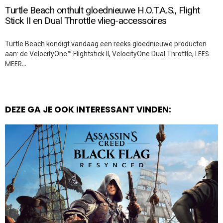
Turtle Beach onthult gloednieuwe H.O.T.A.S., Flight
Stick II en Dual Throttle vlieg-accessoires
Turtle Beach kondigt vandaag een reeks gloednieuwe producten
LEES
aan: de VelocityOne™ Flightstick II, VelocityOne Dual Throttle,
MEER…
DEZE GA JE OOK INTERESSANT VINDEN: