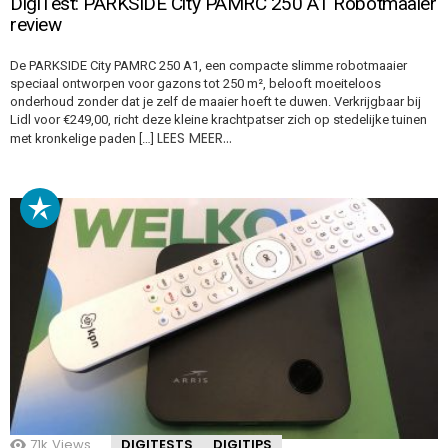
DigiTest: PARKSIDE City PAMRC 250 A1 Robotmaaier
review
De PARKSIDE City PAMRC 250 A1, een compacte slimme robotmaaier
speciaal ontworpen voor gazons tot 250 m², belooft moeiteloos
onderhoud zonder dat je zelf de maaier hoeft te duwen. Verkrijgbaar bij
Lidl voor €249,00, richt deze kleine krachtpatser zich op stedelijke tuinen
LEES MEER…
met kronkelige paden […]
71k
Views
DIGITESTS
DIGITIPS