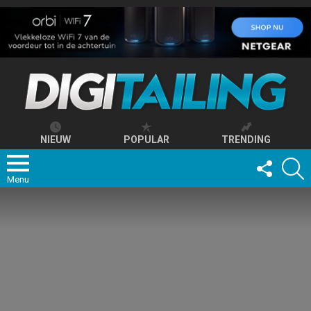
NIEUW
POPULAR
TRENDING
FOLLOW
S
US
Menu