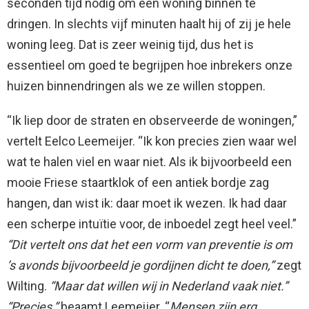
seconden tijd nodig om een woning binnen te
dringen. In slechts vijf minuten haalt hij of zij je hele
woning leeg. Dat is zeer weinig tijd, dus het is
essentieel om goed te begrijpen hoe inbrekers onze
huizen binnendringen als we ze willen stoppen.
“Ik liep door de straten en observeerde de woningen,”
vertelt Eelco Leemeijer. “Ik kon precies zien waar wel
wat te halen viel en waar niet. Als ik bijvoorbeeld een
mooie Friese staartklok of een antiek bordje zag
hangen, dan wist ik: daar moet ik wezen. Ik had daar
een scherpe intuïtie voor, de inboedel zegt heel veel.”
“Dit vertelt ons dat het een vorm van preventie is om
’s avonds bijvoorbeeld je gordijnen dicht te doen,”
zegt
Wilting.
“Maar dat willen wij in Nederland vaak niet.”
“Precies,”
beaamt Leemeijer. “
Mensen zijn erg