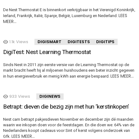
De Nest Thermostat E is binnenkort verkrijgbaar in het Verenigd Koninkrijk,
LEES
Ierland, Frankrijk, Italië, Spanje, België, Luxemburg en Nederland.
MEER…
1.1k
Views
DIGISMART
DIGITESTS
DIGITIPS
DigiTest: Nest Learning Thermostat
Sinds Nest in 2011 zijn eerste versie van de Learning Thermostat op de
markt bracht heeft hij al miljoenen huishoudens een beter inzicht gegeven
LEES MEER…
in hun energieverbruik en menig kWh aan energie bespaard.
933
Views
DIGINEWS
Betrapt: dieven die bezig zijn met hun ‘kerstinkopen’
Nest cam betrapt pakjesdieven November en december zijn dé maanden
waarin we inkopen doen voor de feestdagen. En die doen we: 64% van de
Nederlanders koopt cadeaus voor Sint of kerst volgens onderzoek van
LEES MEER…
Gfk.