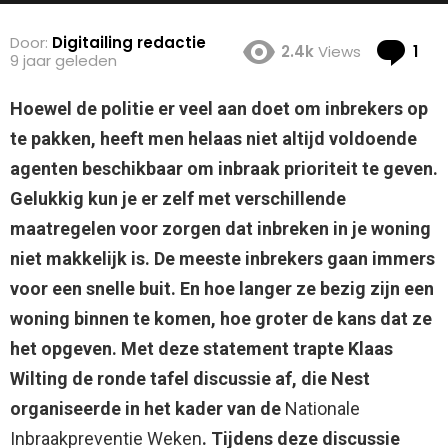
Door:
Digitailing redactie
Co
2.4k
Views
1
9 jaar geleden
Hoewel de politie er veel aan doet om inbrekers op
te pakken, heeft men helaas niet altijd voldoende
agenten beschikbaar om inbraak prioriteit te geven.
Gelukkig kun je er zelf met verschillende
maatregelen voor zorgen dat inbreken in je woning
niet makkelijk is.
De meeste inbrekers gaan immers
voor een snelle buit. En hoe langer ze bezig zijn een
woning binnen te komen, hoe groter de kans dat ze
het opgeven. Met deze statement trapte Klaas
Wilting de ronde tafel discussie af, die Nest
organiseerde in het kader van de
Nationale
Inbraakpreventie Weken
. Tijdens deze discussie