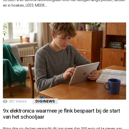
LEES MEER…
en in hoeken,
351
Views
DIGINEWS
9x elektronica waarmee je flink bespaart bij de start
van het schooljaar
Bijna drie op de tien verwacht dit jaar meer dan 300 euro uit te geven aan