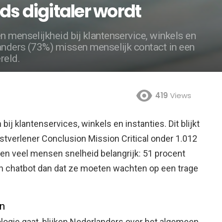
ds digitaler wordt
n menselijkheid bij klantenservice, winkels en
landers (73%) missen menselijk contact in een
reld.
419
Views
bij klantenservices, winkels en instanties. Dit blijkt
stverlener Conclusion Mission Critical onder 1.012
den veel mensen snelheid belangrijk: 51 procent
en chatbot dan dat ze moeten wachten op een trage
n
logie gaat, blijken Nederlanders over het algemeen