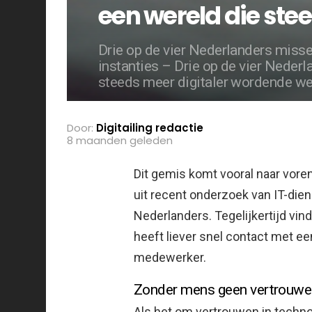
een wereld die stee
Drie op de vier Nederlanders misse
instanties – Drie op de vier Neder
steeds meer digitaler wordende we
Door:
Digitailing redactie
8 maanden geleden
Dit gemis komt vooral naar voren 
uit recent onderzoek van IT-dien
Nederlanders.
Tegelijkertijd vin
heeft liever snel contact met e
medewerker.
Zonder mens geen vertrouwe
Als het om vertrouwen in techno