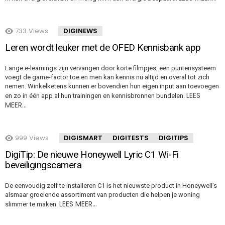
733
Views
DIGINEWS
Leren wordt leuker met de OFED Kennisbank app
Lange e-learnings zijn vervangen door korte filmpjes, een puntensysteem
voegt de game-factor toe en men kan kennis nu altijd en overal tot zich
nemen. Winkelketens kunnen er bovendien hun eigen input aan toevoegen
LEES
en zo in één app al hun trainingen en kennisbronnen bundelen.
MEER…
999
Views
DIGISMART
DIGITESTS
DIGITIPS
DigiTip: De nieuwe Honeywell Lyric C1 Wi-Fi
beveiligingscamera
De eenvoudig zelf te installeren C1 is het nieuwste product in Honeywell’s
alsmaar groeiende assortiment van producten die helpen je woning
LEES MEER…
slimmer te maken.