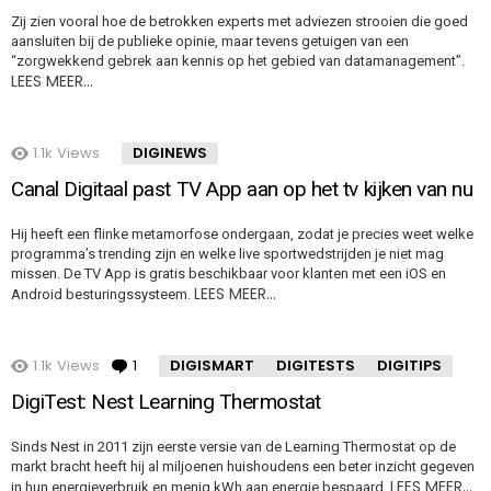
Zij zien vooral hoe de betrokken experts met adviezen strooien die goed
aansluiten bij de publieke opinie, maar tevens getuigen van een
“zorgwekkend gebrek aan kennis op het gebied van datamanagement”.
LEES MEER…
1.1k
Views
DIGINEWS
Canal Digitaal past TV App aan op het tv kijken van nu
Hij heeft een flinke metamorfose ondergaan, zodat je precies weet welke
programma’s trending zijn en welke live sportwedstrijden je niet mag
missen. De TV App is gratis beschikbaar voor klanten met een iOS en
LEES MEER…
Android besturingssysteem.
1.1k
Views
1
Comment
DIGISMART
DIGITESTS
DIGITIPS
DigiTest: Nest Learning Thermostat
Sinds Nest in 2011 zijn eerste versie van de Learning Thermostat op de
markt bracht heeft hij al miljoenen huishoudens een beter inzicht gegeven
LEES MEER…
in hun energieverbruik en menig kWh aan energie bespaard.