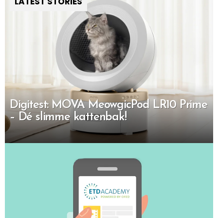
LATEST STORIES
Digitest: MOVA MeowgicPod LR10 Prime
– Dé slimme kattenbak!