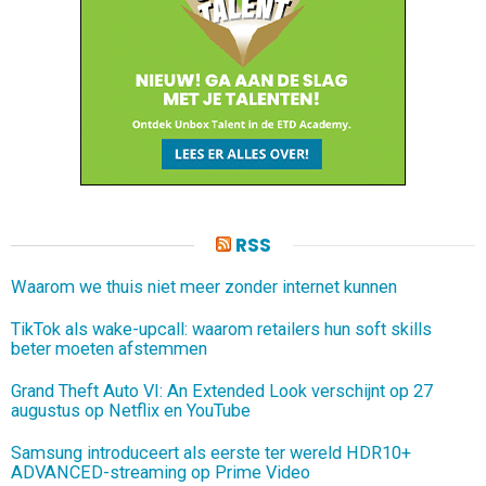
RSS
Waarom we thuis niet meer zonder internet kunnen
TikTok als wake-upcall: waarom retailers hun soft skills
beter moeten afstemmen
Grand Theft Auto VI: An Extended Look verschijnt op 27
augustus op Netflix en YouTube
Samsung introduceert als eerste ter wereld HDR10+
ADVANCED-streaming op Prime Video