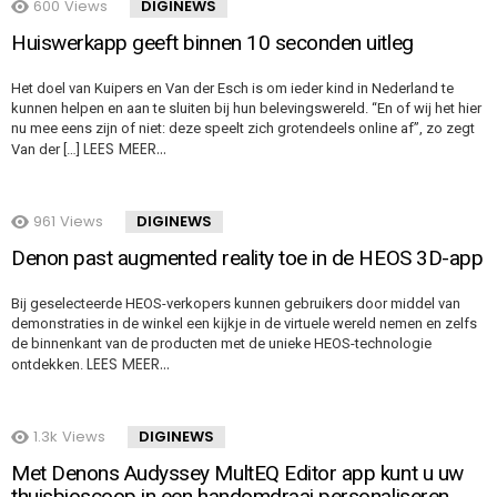
600
Views
DIGINEWS
Huiswerkapp geeft binnen 10 seconden uitleg
Het doel van Kuipers en Van der Esch is om ieder kind in Nederland te
kunnen helpen en aan te sluiten bij hun belevingswereld. “En of wij het hier
nu mee eens zijn of niet: deze speelt zich grotendeels online af”, zo zegt
LEES MEER…
Van der […]
961
Views
DIGINEWS
Denon past augmented reality toe in de HEOS 3D-app
Bij geselecteerde HEOS-verkopers kunnen gebruikers door middel van
demonstraties in de winkel een kijkje in de virtuele wereld nemen en zelfs
de binnenkant van de producten met de unieke HEOS-technologie
LEES MEER…
ontdekken.
1.3k
Views
DIGINEWS
Met Denons Audyssey MultEQ Editor app kunt u uw
thuisbioscoop in een handomdraai personaliseren