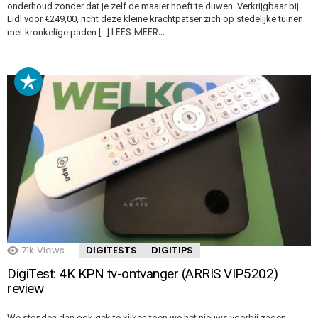
onderhoud zonder dat je zelf de maaier hoeft te duwen. Verkrijgbaar bij
Lidl voor €249,00, richt deze kleine krachtpatser zich op stedelijke tuinen
LEES MEER…
met kronkelige paden […]
71k
Views
DIGITESTS
DIGITIPS
DigiTest: 4K KPN tv-ontvanger (ARRIS VIP5202)
review
We stonden dan ook gek te kijken toen we het nieuws voorbij zagen