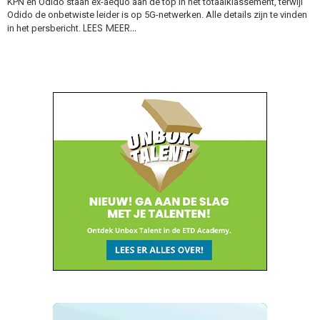
KPN en Odido staan ex-aequo aan de top in het totaalklassement, terwijl
Odido de onbetwiste leider is op 5G-netwerken. Alle details zijn te vinden
LEES MEER…
in het persbericht.