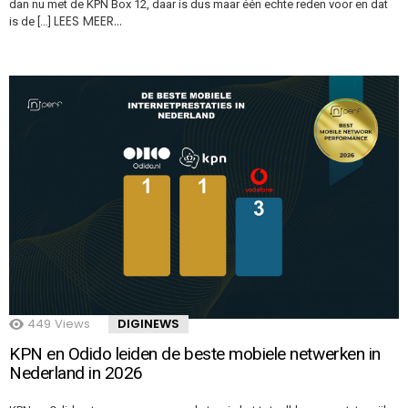
dan nu met de KPN Box 12, daar is dus maar één echte reden voor en dat
LEES MEER…
is de […]
449
Views
DIGINEWS
KPN en Odido leiden de beste mobiele netwerken in
Nederland in 2026