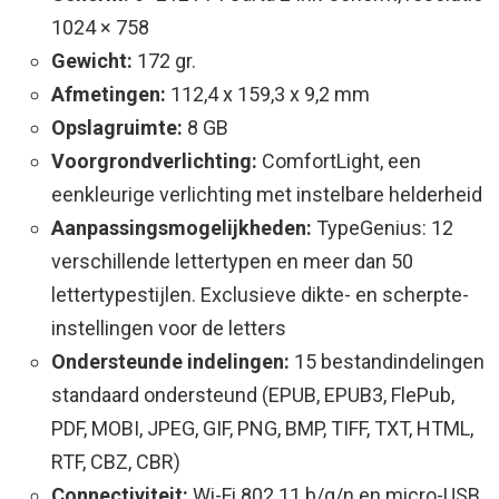
1024 × 758
Gewicht:
172 gr.
Afmetingen:
112,4 x 159,3 x 9,2 mm
Opslagruimte:
8 GB
Voorgrondverlichting:
ComfortLight, een
eenkleurige verlichting met instelbare helderheid
Aanpassingsmogelijkheden:
TypeGenius: 12
verschillende lettertypen en meer dan 50
lettertypestijlen. Exclusieve dikte- en scherpte-
instellingen voor de letters
Ondersteunde indelingen:
15 bestandindelingen
standaard ondersteund (EPUB, EPUB3, FlePub,
PDF, MOBI, JPEG, GIF, PNG, BMP, TIFF, TXT, HTML,
RTF, CBZ, CBR)
Connectiviteit:
Wi-Fi 802.11 b/g/n en micro-USB