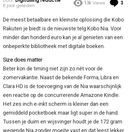
Door:
Digitailing redactie
Co
1.1k
Views
3
6 jaar geleden
De meest betaalbare en kleinste oplossing die Kobo
Rakuten je biedt is de nieuwste telg Kobo Nia. Voor
minder dan honderd euro kan je al genieten van een
onbeperkte bibliotheek met digitale boeken.
Size does matter
Beter kon de timing niet zijn zo nét voor de
zomervakantie. Naast de bekende Forma, Libra en
Clara HD is de toevoeging van de Nia waarschijnlijk
een reactie op de concurrerende Amazone Kindle.
Het zes inch e-inkt scherm is kleiner dan een
gemiddeld pocketboek maar ligt super in de hand.
Tussen je duim en wijsvinger houdt je de 172 gram
wegende Nia zonder moeite vast en dat leest lekker