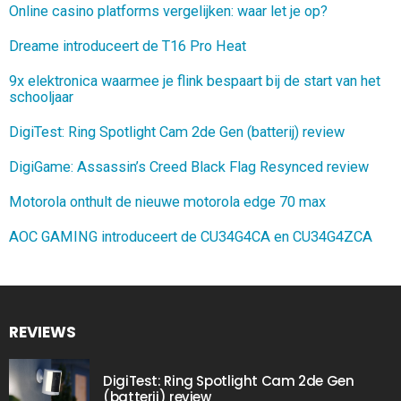
Online casino platforms vergelijken: waar let je op?
Dreame introduceert de T16 Pro Heat
9x elektronica waarmee je flink bespaart bij de start van het
schooljaar
DigiTest: Ring Spotlight Cam 2de Gen (batterij) review
DigiGame: Assassin’s Creed Black Flag Resynced review
Motorola onthult de nieuwe motorola edge 70 max
AOC GAMING introduceert de CU34G4CA en CU34G4ZCA
REVIEWS
DigiTest: Ring Spotlight Cam 2de Gen
(batterij) review