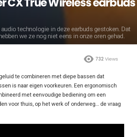
er CX True Wireless earbuds
n audio technologie in deze earbuds gestoken. Dat
n hebben we ze nog niet eens in onze oren gehad.
732
Views
geluid te combineren met diepe bassen dat
assen is naar eigen voorkeuren. Een ergonomisch
mbineerd met eenvoudige bediening om een
eden voor thuis, op het werk of onderweg… de vraag