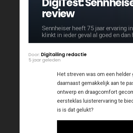
DigiTest: Sennheis
review
Sennheiser heeft 75 jaar ervaring i
klinkt in ieder geval al goed en da
Door:
Digitailing redactie
5 jaar geleden
Het streven was om een helder 
daarnaast gemakkelijk aan te p
ontwerp en draagcomfort geco
eersteklas luisterervaring te bi
is is dat gelukt?